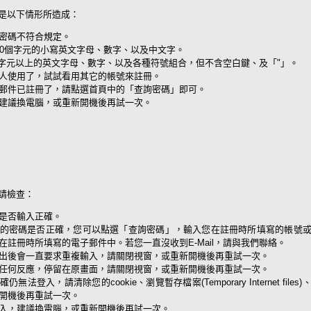
是以下情形所造成：
密碼不符合規定。
20個字元的小寫英文字母、數字、以及中文字。
個字元以上的英文字母、數字、以及各種符號組合，但不含空白鍵、及「"」。
人使用了，試試看用其它的帳號來註冊。
郵件已註冊了，請點選首頁中的「查詢密碼」即可。
建議換電腦，或重新開機後再試一次。
請檢查：
是否輸入正確。
的密碼是否正確，您可以點選「查詢密碼」，輸入您在註冊時所填寫的帳號
在註冊時所填寫的電子郵件中。若您一直沒收到E-Mail，請與我們聯絡。
出後會一直要求重複輸入，請關閉視窗，或重新開機後再重試一次。
任何反應，停留在原畫面，請關閉視窗，或重新開機後再重試一次。
無法登入，請清除您的cookie、瀏覽暫存檔案(Temporary Internet fil
開機後再重試一次。
入，建議換電腦，或重新開機後再試一次。