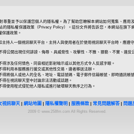
對尊重並予以保護您個人的隱私權。為了幫助您瞭解本網站如何蒐集、應用
的隱私權保護政策（Privacy Policy）。這份文件將告訴您，本網站在旗
權保護政策。
和主持人一個視訊聊天平台，主持人與使用者在於使用視訊聊天平台時，應遵
不得公開出現任何誹謗、侮辱、具威脅性、攻擊性、不雅、猥褻、不實、違反
不得涉及任何情色、同音相近影射暗示或以其他方式令人反感字眼。
不得利用本服務進行援交或其他性交易，違者移送法辦。
不得將個人或他人的全名、地址、電話號碼、電子郵件信箱帳號、即時通訊帳
不得在視訊聊天室中討論非法活動或話題。
不得使用程式侵犯他人隱私或進行破壞聊天秩序之行為。
女視訊聊天
網站地圖
隱私權聲明
服務條款
常見問題解答
問題
|
|
|
|
|
2009 © www.258fm.com All Rights Reserved.